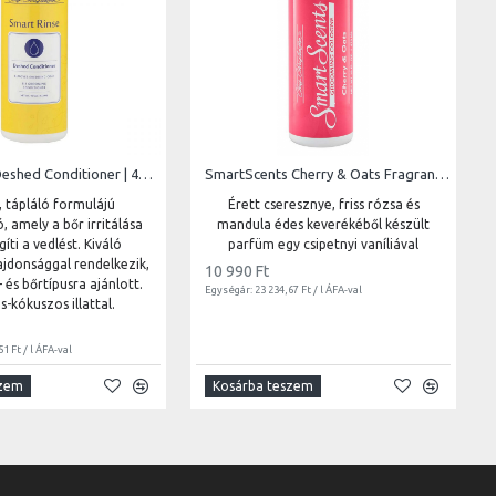
SmartRinse Deshed Conditioner | 473ml
SmartScents Cherry & Oats Fragrance | 473ml
 tápláló formulájú
Érett cseresznye, friss rózsa és
, amely a bőr irritálása
mandula édes keverékéből készült
gíti a vedlést. Kiváló
parfüm egy csipetnyi vaníliával
ajdonsággal rendelkezik,
10 990 Ft
 és bőrtípusra ajánlott.
Egységár: 23 234,67 Ft / l ÁFA-val
-kókuszos illattal.
1 Ft / l ÁFA-val
szem
Kosárba teszem