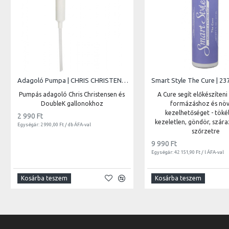
Adagoló Pumpa | CHRIS CHRISTENSEN & DOUBLE K gallonokhoz
Smart Style The Cure | 23
Pumpás adagoló Chris Christensen és
A Cure segít előkészíteni
DoubleK gallonokhoz
formázáshoz és növ
kezelhetőséget - töké
2 990 Ft
kezeletlen, göndör, száraz
Egységár: 2 990,00 Ft / db ÁFA-val
szőrzetre
9 990 Ft
Egységár: 42 151,90 Ft / l ÁFA-val
Kosárba teszem
Kosárba teszem