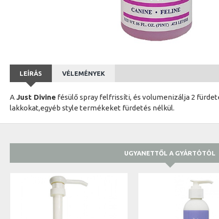
LEÍRÁS
VÉLEMÉNYEK
A
Just Divine
fésülő spray felfrissíti, és volumenizálja 2 fürdet
lakkokat,egyéb style termékeket fürdetés nélkül.
UGYANETTŐL A GYÁRTÓTÓL