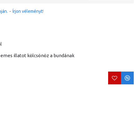
ján.
-
Írjon véleményt!
l
kellemes illatot kölcsönöz a bundának