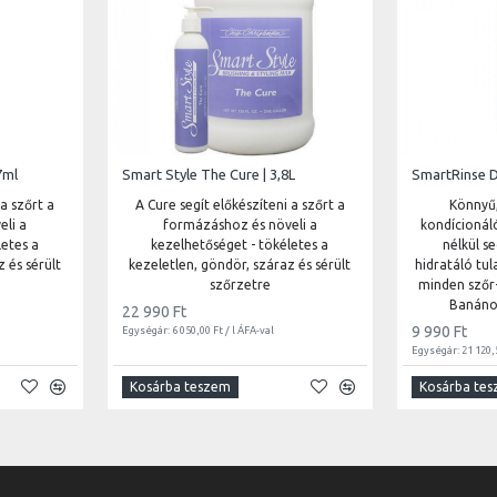
7ml
Smart Style The Cure | 3,8L
 a szőrt a
A Cure segít előkészíteni a szőrt a
Könnyű,
eli a
formázáshoz és növeli a
kondícionáló
letes a
kezelhetőséget - tökéletes a
nélkül se
 és sérült
kezeletlen, göndör, száraz és sérült
hidratáló tul
szőrzetre
minden szőr-
Banános
22 990 Ft
9 990 Ft
Egységár: 6 050,00 Ft / l ÁFA-val
Egységár: 21 120,5
Kosárba teszem
Kosárba te