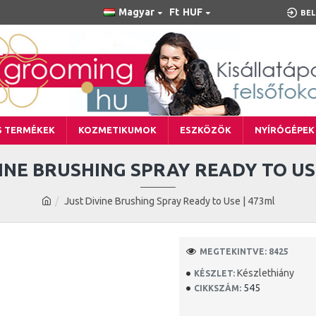
Magyar
Ft
HUF
BEL
S TERMÉKEK
KOZMETIKUMOK
ESZKÖZÖK
NYÍRÓGÉPEK
INE BRUSHING SPRAY READY TO US
Just Divine Brushing Spray Ready to Use | 473ml
MEGTEKINTVE: 8425
Készlethiány
KÉSZLET:
545
CIKKSZÁM: