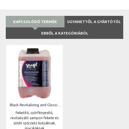
KAPCSOLÓDÓ TERMÉK
UGYANETTŐL A GYÁRTÓTÓL
EBBŐL A KATEGÓRIÁBÓL
Black Revitalizing and Glossing Shampoo | 5L
Feketítő, szőrfényesítő,
revitalizáló sampon fekete és
sötét szőrzetű kutyáknak,
macskáknak