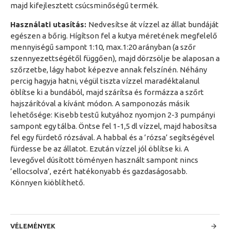
majd kifejlesztett csúcsminőségű termék.
Használati utasítás:
Nedvesítse át vízzel az állat bundáját
egészen a bőrig. Hígítson fel a kutya méretének megfelelő
mennyiségű sampont 1:10, max.1:20 arányban (a szőr
szennyezettségétől függően), majd dörzsölje be alaposan a
szőrzetbe, lágy habot képezve annak felszínén. Néhány
percig hagyja hatni, végül tiszta vízzel maradéktalanul
öblítse ki a bundából, majd szárítsa és formázza a szőrt
hajszárítóval a kívánt módon. A samponozás másik
lehetősége: Kisebb testű kutyához nyomjon 2-3 pumpányi
sampont egy tálba. Öntse fel 1-1,5 dl vízzel, majd habosítsa
fel egy fürdető rózsával. A habbal és a ’rózsa’ segítségével
fürdesse be az állatot. Ezután vízzel jól öblítse ki. A
levegővel dúsított töményen használt sampont nincs
’ellocsolva’, ezért hatékonyabb és gazdaságosabb.
Könnyen kiöblíthető.
VÉLEMÉNYEK