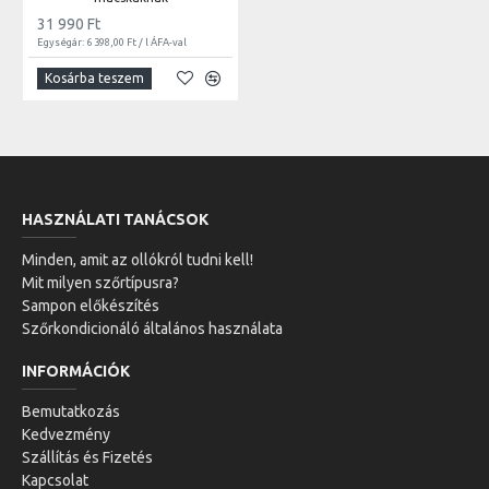
31 990 Ft
Egységár: 6 398,00 Ft / l ÁFA-val
Kosárba teszem
HASZNÁLATI TANÁCSOK
Minden, amit az ollókról tudni kell!
Mit milyen szőrtípusra?
Sampon előkészítés
Szőrkondicionáló általános használata
INFORMÁCIÓK
Bemutatkozás
Kedvezmény
Szállítás és Fizetés
Kapcsolat