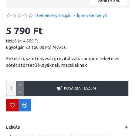
VENETA SRL
0 vélemény alapján.
-
Írjon véleményt!
5 790 Ft
Nettó ár: 4 559 Ft
Egységár: 23 160,00 Ft/l ÁFA-val
Feketítő, szőrfényesítő, revitalizáló sampon fekete és
sötét szőrzetű kutyáknak, macskáknak
KOSÁRBA TESZEM
LEÍRÁS