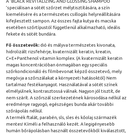
A ’BLACK REVITALIZING AND GLOSSING SHAMPOO
’speciálisan a sötét szőrzet mélytisztítására, a szín
kiemelésére és a természetes csillogás helyreállítására
kifejlesztett sampon. Az összes fajta kutya és macska
esetében szőrtípustól függetlenül alkalmazható, ideális
fekete és sötét bundára.
Fő összetevők:
dió és mályva természetes kivonata,
hidrolizált rizsfehérje, kvaternizált keratin, kreatin,
C+E+Panthenol vitamin komplex. (A kvaternizált keratin
magas koncentrációban önmagában egy speciális
szőrkondicionáló és filmbevonat képző összetevő, mely
megóvja a szőrszálakat a környezeti hatásoktól) Nem
tartalmaz festékanyagot. Használatával a sötét színek
elmélyülnek, kontrasztossá válnak. Nagyon jól tisztít, de
nem szárít. A szőrszál szerkezetének károsodása nélkül az
eredménye ragyogó, egészséges bunda akár további
szőrápolás nélkül.
A termék ftalát, parabén, sls, sles és kőolaj származék
mentes! Kíméli a felhasználó kezét. A legigényesebb
humán bőrápolásban használt összetevőkből kiválasztott,