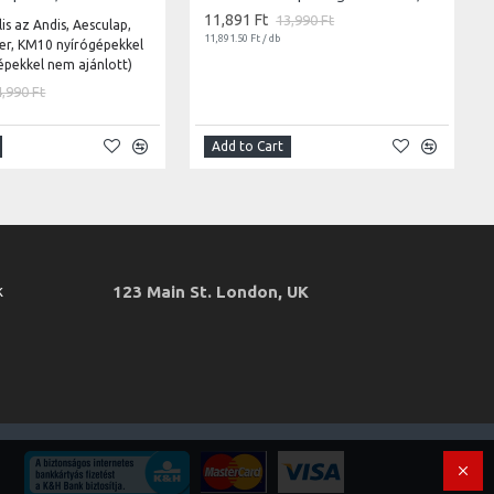
11,891 Ft
13,990 Ft
is az Andis, Aesculap,
11,891.50 Ft / db
ter, KM10 nyírógépekkel
épekkel nem ajánlott)
4,990 Ft
Add to Cart
k
123 Main St. London, UK