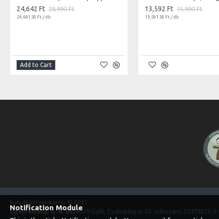
24,642 Ft
13,592 Ft
28,990 Ft
15,990 Ft
24,641.50 Ft / db
13,591.50 Ft / db
Add to Cart
kutyakozmetikai.hu © 2021
Notification Module
Üzemeltető: G. R. Bt.
9029 Győr, Csalogány u. 43. adószám: 22470573-2