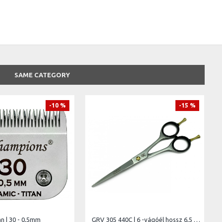
SAME CATEGORY
-10 %
-15 %
n | 30 - 0,5mm
GRV 305 440C | 6 -vágóél hossz 6,5 cm- | teljes hossz 15 cm