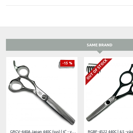
SAME BRAND
OUT OF STOCK
-15 %
GRCV-640A Japan 440C (sus) | 6" - vágóél hossz 6,5 cm - teljes hossz 15,2 cm