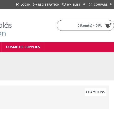
LOG IN
REGISTRATION
WHISLIST
0
COMPARE
0
0 item(s) - 0 Ft
COSMETIC SUPPLIES
CHAMPIONS