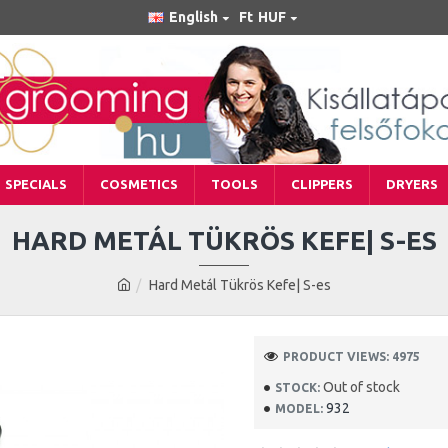
English
Ft
HUF
SPECIALS
COSMETICS
TOOLS
CLIPPERS
DRYERS
HARD METÁL TÜKRÖS KEFE| S-ES
Hard Metál Tükrös Kefe| S-es
PRODUCT VIEWS: 4975
Out of stock
STOCK:
932
MODEL: