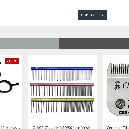
CONTINUE
-15 %
RGBF-4522 440C | 4,5 -vágóél hossz 4cm teljes hossz 11,4cm
'CLASSIC' alu fésű 50/50 fogsűrűség, ovális profil, hossz 11,8 cm, foghosszúság 2 cm
Ceramic- Tita