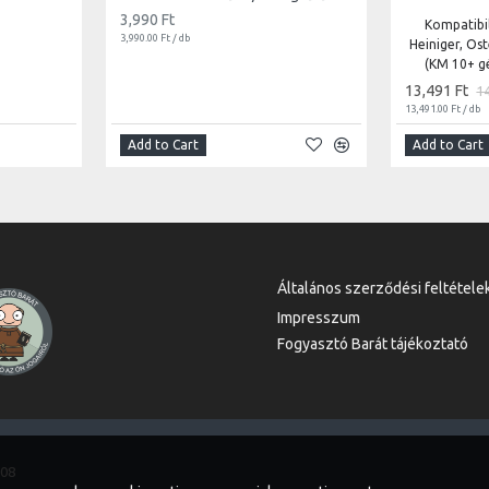
3,990 Ft
Kompatibil
3,990.00 Ft / db
Heiniger, Os
(KM 10+ g
13,491 Ft
1
13,491.00 Ft / db
Add to Cart
Add to Cart
Általános szerződési feltétele
Impresszum
Fogyasztó Barát tájékoztató
-08