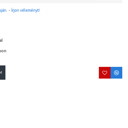
ján.
-
Írjon véleményt!
al
pon
M