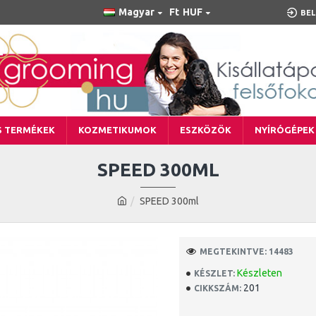
Magyar
Ft
HUF
BEL
S TERMÉKEK
KOZMETIKUMOK
ESZKÖZÖK
NYÍRÓGÉPEK
SPEED 300ML
SPEED 300ml
MEGTEKINTVE: 14483
Készleten
KÉSZLET:
201
CIKKSZÁM: