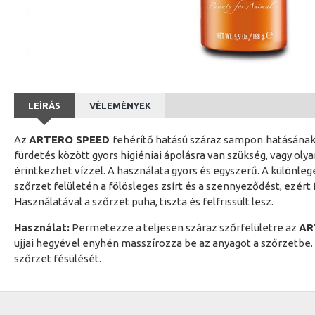
LEÍRÁS
VÉLEMÉNYEK
Az
ARTERO SPEED
fehérítő hatású száraz sampon
hatásának
fürdetés között gyors higiéniai ápolásra van szükség, vagy ol
érintkezhet vízzel. A használata gyors és egyszerű. A különl
szőrzet felületén a fölösleges zsírt és a szennyeződést, ezért
Használatával a szőrzet puha, tiszta és felfrissült lesz.
Használat:
Permetezze a teljesen száraz szőrfelületre az
AR
ujjai hegyével enyhén masszírozza be az anyagot a szőrzetbe
szőrzet fésülését.