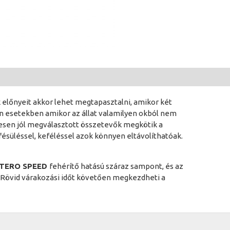
 előnyeit akkor lehet megtapasztalni, amikor két
yan esetekben amikor az állat valamilyen okból nem
egesen jól megválasztott összetevők megkötik a
fésüléssel, keféléssel azok könnyen eltávolíthatóak.
TERO SPEED
fehérítő hatású száraz sampont, és az
. Rövid várakozási időt követően megkezdheti a