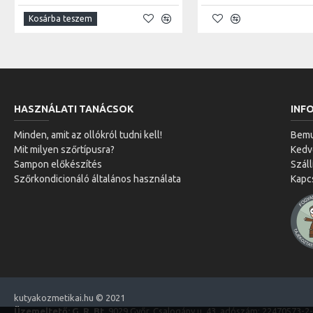
Kosárba teszem
HASZNÁLATI TANÁCSOK
INF
Minden, amit az ollókról tudni kell!
Bemu
Mit milyen szőrtípusra?
Ked
Sampon előkészítés
Száll
Szőrkondicionáló általános használata
Kapc
kutyakozmetikai.hu © 2021
Üzemeltető: G. R. Bt.
9029 Győr, Csalogány u. 43. adószám: 22470573-2