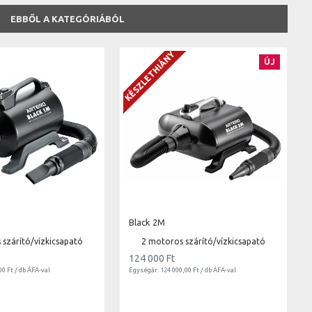
EBBŐL A KATEGÓRIÁBÓL
KÉSZLETHIÁNY
ÚJ
Black 2M
 szárító/vízkicsapató
2 motoros szárító/vízkicsapató
124 000 Ft
00 Ft / db ÁFA-val
Egységár: 124 000,00 Ft / db ÁFA-val