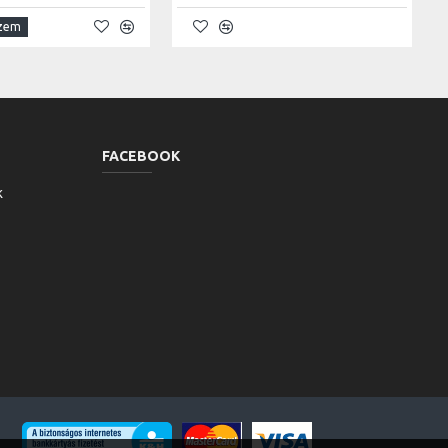
szem
FACEBOOK
k