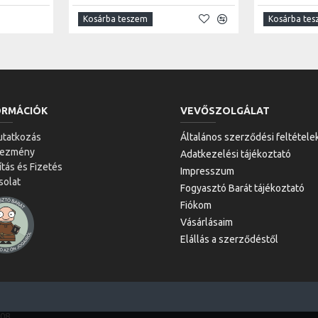
Kosárba teszem
Kosárba te
ORMÁCIÓK
VEVŐSZOLGÁLAT
tatkozás
Általános szerződési feltétele
vezmény
Adatkezelési tájékoztató
ítás és Fizetés
Impresszum
solat
Fogyasztó Barát tájékoztató
Fiókom
Vásárlásaim
Elállás a szerződéstől
-08