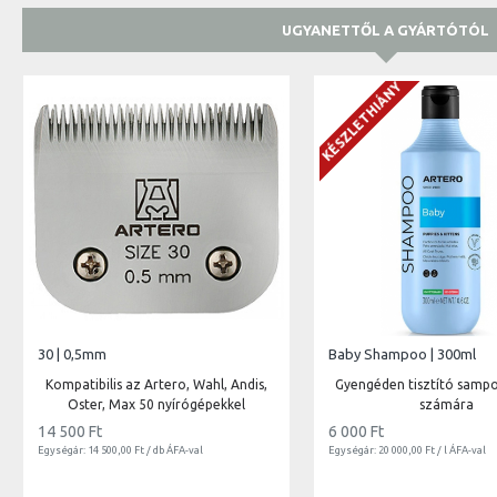
UGYANETTŐL A GYÁRTÓTÓL
KÉSZLETHIÁNY
30 | 0,5mm
Baby Shampoo | 300ml
Kompatibilis az Artero, Wahl, Andis,
Gyengéden tisztító samp
Oster, Max 50 nyírógépekkel
számára
14 500 Ft
6 000 Ft
Egységár: 14 500,00 Ft / db ÁFA-val
Egységár: 20 000,00 Ft / l ÁFA-val