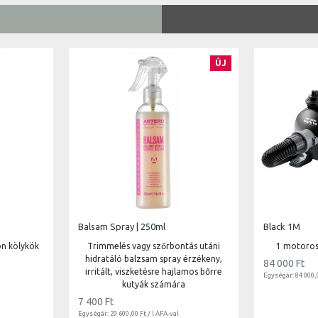
ÚJ
Balsam Spray | 250ml
Black 1M
on kölykök
Trimmelés vagy szőrbontás utáni
1 motoros
hidratáló balzsam spray érzékeny,
84 000 Ft
irritált, viszketésre hajlamos bőrre
Egységár: 84 000,
kutyák számára
7 400 Ft
Egységár: 29 600,00 Ft / l ÁFA-val